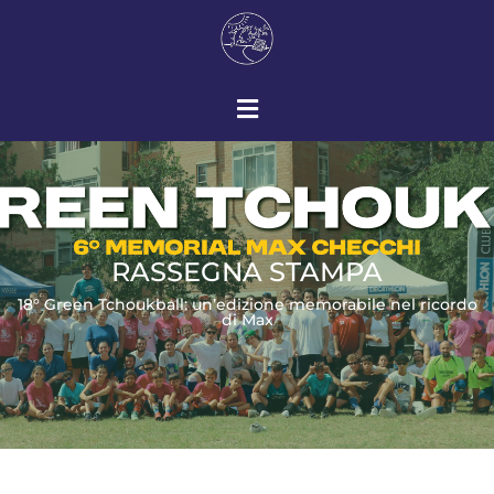
RASSEGNA STAMPA
18° Green Tchoukball: un’edizione memorabile nel ricordo
di Max