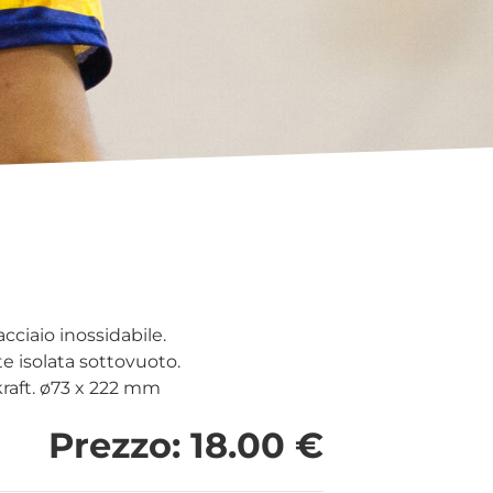
acciaio inossidabile.
te isolata sottovuoto.
kraft. ø73 x 222 mm
Prezzo: 18.00 €