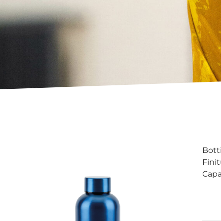
Botti
Fini
Capa