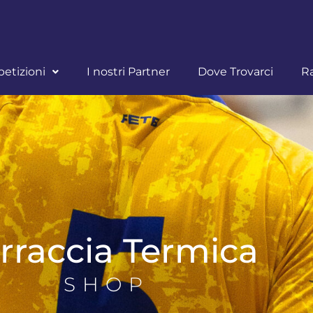
etizioni
I nostri Partner
Dove Trovarci
R
rraccia Termica
SHOP