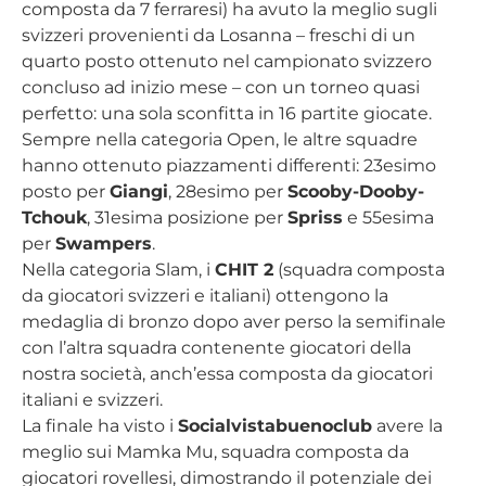
composta da 7 ferraresi) ha avuto la meglio sugli
svizzeri provenienti da Losanna – freschi di un
quarto posto ottenuto nel campionato svizzero
concluso ad inizio mese – con un torneo quasi
perfetto: una sola sconfitta in 16 partite giocate.
Sempre nella categoria Open, le altre squadre
hanno ottenuto piazzamenti differenti: 23esimo
posto per
Giangi
, 28esimo per
Scooby-Dooby-
Tchouk
, 31esima posizione per
Spriss
e 55esima
per
Swampers
.
Nella categoria Slam, i
CHIT 2
(squadra composta
da giocatori svizzeri e italiani) ottengono la
medaglia di bronzo dopo aver perso la semifinale
con l’altra squadra contenente giocatori della
nostra società, anch’essa composta da giocatori
italiani e svizzeri.
La finale ha visto i
Socialvistabuenoclub
avere la
meglio sui Mamka Mu, squadra composta da
giocatori rovellesi, dimostrando il potenziale dei