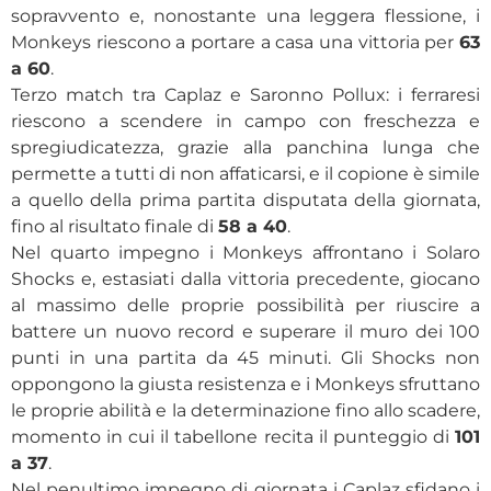
sopravvento e, nonostante una leggera flessione, i
Monkeys riescono a portare a casa una vittoria per
63
a 60
.
Terzo match tra Caplaz e Saronno Pollux: i ferraresi
riescono a scendere in campo con freschezza e
spregiudicatezza, grazie alla panchina lunga che
permette a tutti di non affaticarsi, e il copione è simile
a quello della prima partita disputata della giornata,
fino al risultato finale di
58 a 40
.
Nel quarto impegno i Monkeys affrontano i Solaro
Shocks e, estasiati dalla vittoria precedente, giocano
al massimo delle proprie possibilità per riuscire a
battere un nuovo record e superare il muro dei 100
punti in una partita da 45 minuti. Gli Shocks non
oppongono la giusta resistenza e i Monkeys sfruttano
le proprie abilità e la determinazione fino allo scadere,
momento in cui il tabellone recita il punteggio di
101
a 37
.
Nel penultimo impegno di giornata i Caplaz sfidano i