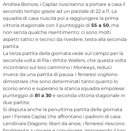
Andrea Bonora, i Caplaz riusciranno a portare a casa il
secondo tempo grazie ad un parziale di 22 a 11. La
squadra di casa riuscirà poi a raggiungere la prima
vittoria stagionale con il punteggio di
55 a 50
, ma
non senza qualche risentimento: ci sono molti
aspetti tattici e tecnici da rivedere, testa alla seconda
partita.
La terza partita della giornata vede sul campo per la
seconda volta di fila i White Wallers, che questa volta
incontrano sul loro cammino i Monkeys, reduci
invece da una partita di pausa. I ferraresi vogliono
dimostrare che sono determinati tanto quanto lo
scorso anno e superano la stanca squadra empolese:
punteggio di
81 a 30
e seconda vittoria stagionale in
due partite.
Si disputa anche la penultima partita della giornata
per i Ferrara Caplaz che affrontano i padroni di casa
Lendinara Dragons: liberi da ansie, i ferraresi riescono
finalmente a vincere e convincere, imponendo il loro