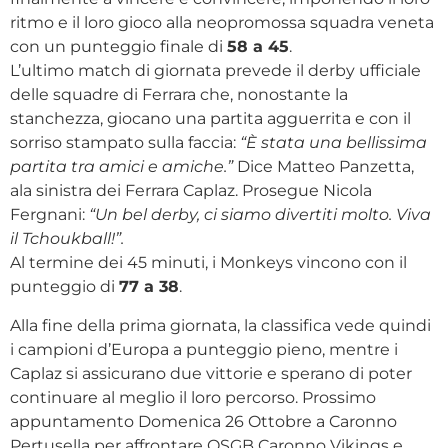
ritmo e il loro gioco alla neopromossa squadra veneta
con un punteggio finale di
58 a 45
.
L’ultimo match di giornata prevede il derby ufficiale
delle squadre di Ferrara che, nonostante la
stanchezza, giocano una partita agguerrita e con il
sorriso stampato sulla faccia:
“È stata una bellissima
partita tra amici e amiche.”
Dice Matteo Panzetta,
ala sinistra dei Ferrara Caplaz. Prosegue Nicola
Fergnani:
“Un bel derby, ci siamo divertiti molto. Viva
il Tchoukball!”.
Al termine dei 45 minuti, i Monkeys vincono con il
punteggio di
77 a 38
.
Alla fine della prima giornata, la classifica vede quindi
i campioni d’Europa a punteggio pieno, mentre i
Caplaz si assicurano due vittorie e sperano di poter
continuare al meglio il loro percorso. Prossimo
appuntamento Domenica 26 Ottobre a Caronno
Pertusella per affrontare OSGB Caronno Vikings e