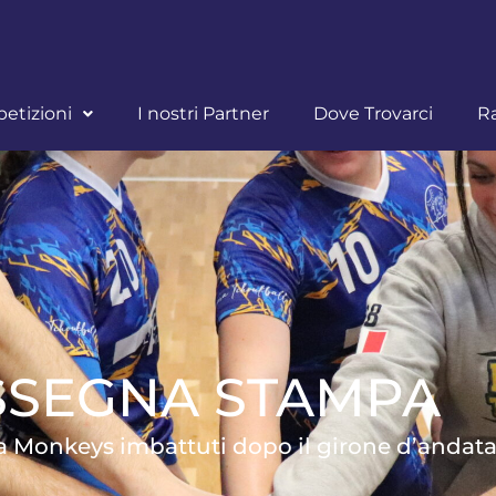
etizioni
I nostri Partner
Dove Trovarci
R
SSEGNA STAMPA
ra Monkeys imbattuti dopo il girone d’andat