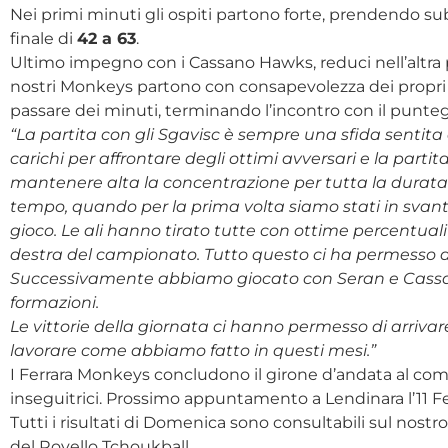
Nei primi minuti gli ospiti partono forte, prendendo su
finale di
42 a 63
.
Ultimo impegno con i Cassano Hawks, reduci nell’altra pa
nostri Monkeys partono con consapevolezza dei propri
passare dei minuti, terminando l’incontro con il punte
“La partita con gli Sgavisc è sempre una sfida sentit
carichi per affrontare degli ottimi avversari e la parti
mantenere alta la concentrazione per tutta la durata
tempo, quando per la prima volta siamo stati in svanta
gioco. Le ali hanno tirato tutte con ottime percentual
destra del campionato. Tutto questo ci ha permesso d
Successivamente abbiamo giocato con Seran e Cassano
formazioni.
Le vittorie della giornata ci hanno permesso di arriva
lavorare come abbiamo fatto in questi mesi.”
I Ferrara Monkeys concludono il girone d’andata al coman
inseguitrici. Prossimo appuntamento a Lendinara l’11 Febb
Tutti i risultati di Domenica sono consultabili sul nostr
del Rovello Tchoukball.