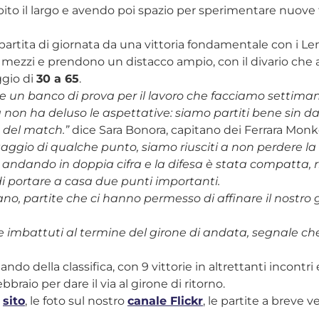
bito il largo e avendo poi spazio per sperimentare nuove 
rtita di giornata da una vittoria fondamentale con i Lendi
 mezzi e prendono un distacco ampio, con il divario che
ggio di
30 a 65
.
a e un banco di prova per il lavoro che facciamo settim
ta non ha deluso le aspettative: siamo partiti bene sin da
 del match.”
dice Sara Bonora, capitano dei Ferrara Mo
ggio di qualche punto, siamo riusciti a non perdere la t
i andando in doppia cifra e la difesa è stata compatta, 
i portare a casa due punti importanti.
, partite che ci hanno permesso di affinare il nostro
re imbattuti al termine del girone di andata, segnale c
do della classifica, con 9 vittorie in altrettanti incontr
raio per dare il via al girone di ritorno.
o
sito
, le foto sul nostro
canale Flickr
, le partite a breve 