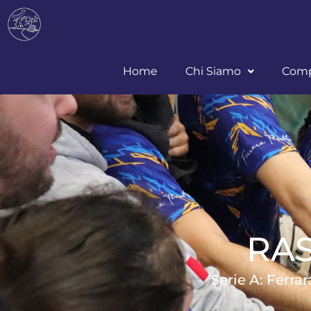
Home
Chi Siamo
Comp
RA
Serie A: Ferra