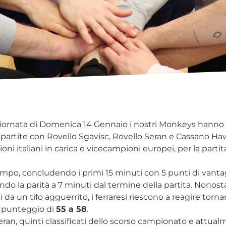
iornata di Domenica 14 Gennaio i nostri Monkeys hanno a
 partite con Rovello Sgavisc, Rovello Seran e Cassano Ha
ni italiani in carica e vicecampioni europei, per la parti
empo, concludendo i primi 15 minuti con 5 punti di vanta
do la parità a 7 minuti dal termine della partita. Nonostan
da un tifo agguerrito, i ferraresi riescono a reagire torn
il punteggio di
55 a 58
.
n, quinti classificati dello scorso campionato e attual