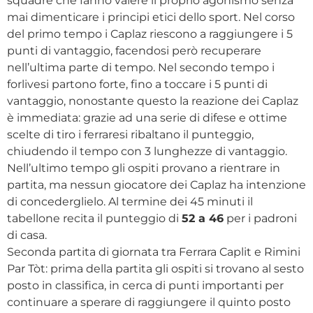
squadre che fanno valere il proprio agonismo senza
mai dimenticare i principi etici dello sport. Nel corso
del primo tempo i Caplaz riescono a raggiungere i 5
punti di vantaggio, facendosi però recuperare
nell’ultima parte di tempo. Nel secondo tempo i
forlivesi partono forte, fino a toccare i 5 punti di
vantaggio, nonostante questo la reazione dei Caplaz
è immediata: grazie ad una serie di difese e ottime
scelte di tiro i ferraresi ribaltano il punteggio,
chiudendo il tempo con 3 lunghezze di vantaggio.
Nell’ultimo tempo gli ospiti provano a rientrare in
partita, ma nessun giocatore dei Caplaz ha intenzione
di concederglielo. Al termine dei 45 minuti il
tabellone recita il punteggio di
52 a 46
per i padroni
di casa.
Seconda partita di giornata tra Ferrara Caplit e Rimini
Par Tòt: prima della partita gli ospiti si trovano al sesto
posto in classifica, in cerca di punti importanti per
continuare a sperare di raggiungere il quinto posto