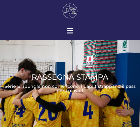
RASSEGNA STAMPA
Serie B: i Jungle non convincono, i Caplit strappano il pass
per i playoff