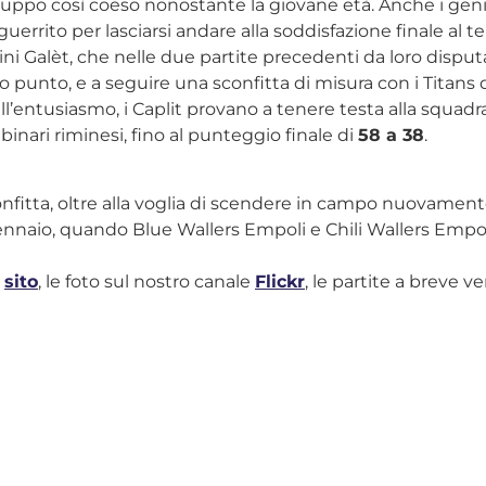
ruppo così coeso nonostante la giovane età. Anche i geni
 agguerrito per lasciarsi andare alla soddisfazione finale al
mini Galèt, che nelle due partite precedenti da loro disput
lo punto, e a seguire una sconfitta di misura con i Titan
ll’entusiasmo, i Caplit provano a tenere testa alla squad
 binari riminesi, fino al punteggio finale di
58 a 38
.
confitta, oltre alla voglia di scendere in campo nuovament
ennaio, quando Blue Wallers Empoli e Chili Wallers Empoli
o
sito
, le foto sul nostro canale
Flickr
, le partite a breve v