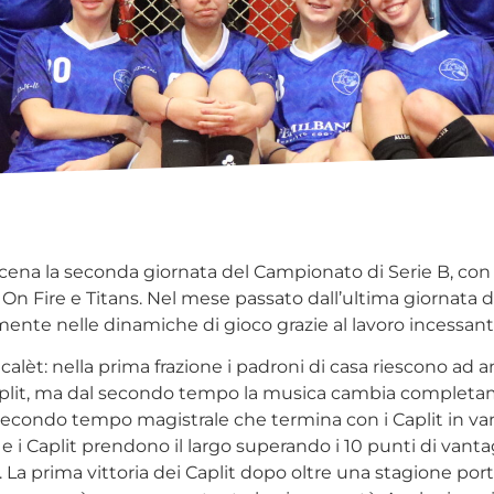
na la seconda giornata del Campionato di Serie B, con tra
a On Fire e Titans. Nel mese passato dall’ultima giornata
mente nelle dinamiche di gioco grazie al lavoro incessante
alèt: nella prima frazione i padroni di casa riescono ad 
 Caplit, ma dal secondo tempo la musica cambia completam
 secondo tempo magistrale che termina con i Caplit in va
 e i Caplit prendono il largo superando i 10 punti di vant
. La prima vittoria dei Caplit dopo oltre una stagione por