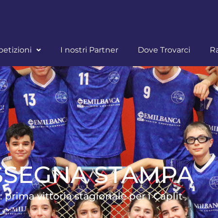
etizioni
I nostri Partner
Dove Trovarci
R
SSEGNA STAMPA
: prima vittoria stagionale per i Caplit