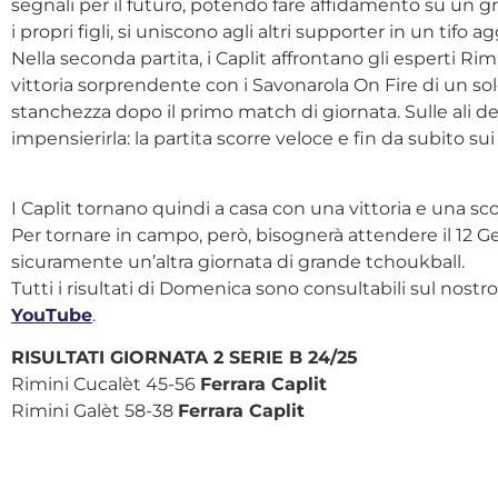
segnali per il futuro, potendo fare affidamento su un g
i propri figli, si uniscono agli altri supporter in un tifo
Nella seconda partita, i Caplit affrontano gli esperti Ri
vittoria sorprendente con i Savonarola On Fire di un so
stanchezza dopo il primo match di giornata. Sulle ali de
impensierirla: la partita scorre veloce e fin da subito sui
I Caplit tornano quindi a casa con una vittoria e una s
Per tornare in campo, però, bisognerà attendere il 12 G
sicuramente un’altra giornata di grande tchoukball.
Tutti i risultati di Domenica sono consultabili sul nostr
YouTube
.
RISULTATI GIORNATA 2 SERIE B 24/25
Rimini Cucalèt 45-56
Ferrara Caplit
Rimini Galèt 58-38
Ferrara Caplit