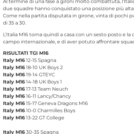
Al termine di una fase a gironi molto combattuta, l’Italia
due squadre hanno conquistato una posizione più alta in c
Come nella partita disputata in girone, vinta di pochi p
di 35 a 30.
L’Italia M16 torna quindi a casa con un sesto posto e la
campo internazionale, e di aver potuto affrontare squa
RISULTATI TGI M16
Italy M16
12-15 Spagna
Italy M16
18-10 UK Boys 2
Italy M16
19-14 GTEYC
Italy M16
14-18 UK Boys 1
Italy M16
17-13 Team Neuch
Italy M16
16-11 Lancy/Chancy
Italy M16
15-17 Geneva Dragons M16
Italy M16
10-0 Charmilles Boys
Italy M16
13-22 GT College
Italy M16
30-35 Spagna