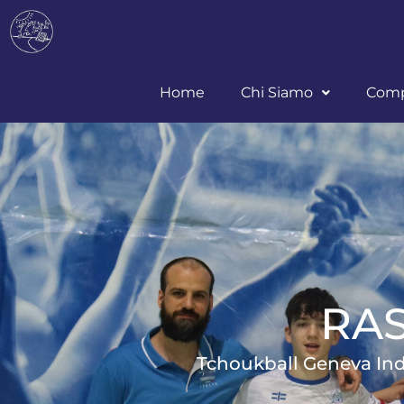
Home
Chi Siamo
Comp
RA
Tchoukball Geneva Indo