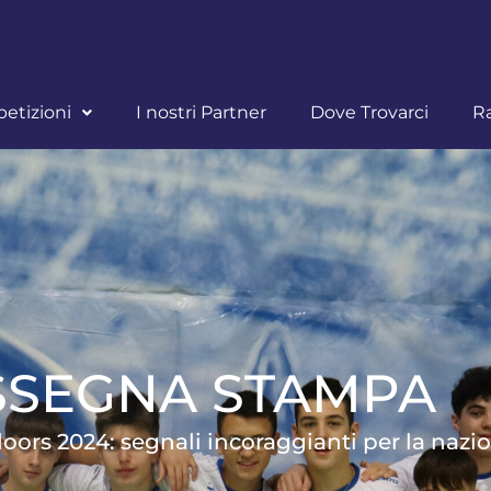
etizioni
I nostri Partner
Dove Trovarci
R
SSEGNA STAMPA
ors 2024: segnali incoraggianti per la nazi