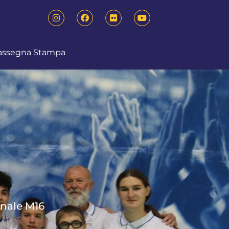
assegna Stampa
onale M16